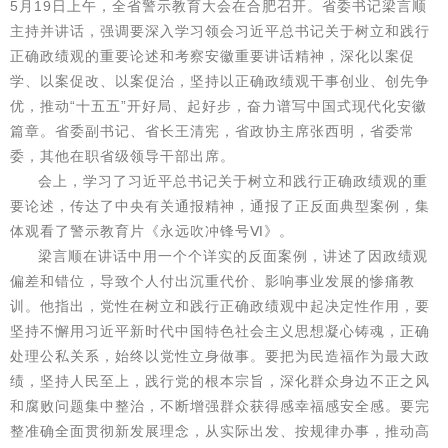
5月19日上午，全省警示教育大会在合肥召开。省委书记梁言顺
主持并讲话，强调要深入学习领会习近平总书记关于树立和践行
正确政绩观的重要论述和考察安徽重要讲话精神，深化以案促
学、以案促改、以案促治，坚持以正确政绩观干事创业、创先争
优，推动“十五五”开好局、起好步，奋力谱写中国式现代化安徽
篇章。省委副书记、省长王清宪，省政协主席张西明，省委常
委，其他在职省级领导干部出席。
会上，学习了习近平总书记关于树立和践行正确政绩观的重
要论述，传达了中央有关通报精神，通报了正反面典型案例，集
体观看了警示教育片《永远吹冲锋号Ⅵ》。
梁言顺在讲话中用一个个详实的反面案例，讲述了因政绩观
偏差和错位，导致个人付出沉重代价、影响事业发展的惨痛教
训。他指出，党性在树立和践行正确政绩观中起决定性作用，要
坚持不懈用习近平新时代中国特色社会主义思想凝心铸魂，正确
处理公私关系，始终以党性立身做事。要把为民造福作为最大政
绩，坚持人民至上，践行党的根本宗旨，深化群众身边不正之风
和腐败问题集中整治，不断增强群众获得感幸福感安全感。要完
整准确全面贯彻新发展理念，从实际出发、按规律办事，推动高