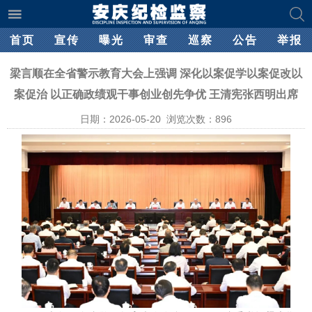
首页
宣传
曝光
审查
巡察
公告
举报
梁言顺在全省警示教育大会上强调 深化以案促学以案促改以
案促治 以正确政绩观干事创业创先争优 王清宪张西明出席
日期：2026-05-20 浏览次数：
896