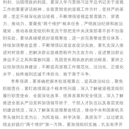
利剑、治国理政的利器。要深入学习贯彻习近平总书记关于巡视
工作的重要讲话精神，全面贯彻党的巡视工作方针，坚持严的基
调，坚定不移深化政治巡视，不断增强巡视监督震慑力、穿透
力、推动力。要聚焦“两个维护”根本任务，严明政治纪律和政治
规矩，推动各级党组织和党员干部把党中央决策部署不折不扣落
到实处。要动真碰硬抓好巡视整改，进一步完善整改责任体系，
持续加强整改监督，不断增强以巡促改促治实效。要扎实深入推
进对村巡察，把解决群众急难愁盼作为主攻方向，促进整治群众
身边不正之风和腐败问题，巩固党长期执政的政治根基。要持之
以恒加强自身建设，不断提高巡视工作规范化、法治化、正规化
水平，始终做到忠诚干净担当、敢于善于斗争。
李希强调，要准确把握本轮巡视重点，提高政治站位，聚焦
职能责任，紧盯政绩观这个根本性问题，深入了解被巡视党组织
履行职责使命、全面深化改革、统筹发展和安全情况，深入了解
推进全面从严治党和加强领导班子、干部人才队伍以及基层党组
织建设情况，深入了解落实巡视整改情况，推动中央和国家机关
带头做到立党为公、为民造福、科学决策、真抓实干，以过硬实
绩走好践行“两个维护”第一方阵。要加强组织实施，扎实有序开