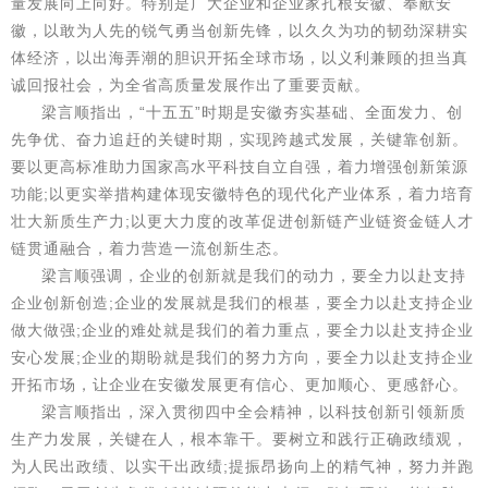
量发展向上向好。特别是广大企业和企业家扎根安徽、奉献安
徽，以敢为人先的锐气勇当创新先锋，以久久为功的韧劲深耕实
体经济，以出海弄潮的胆识开拓全球市场，以义利兼顾的担当真
诚回报社会，为全省高质量发展作出了重要贡献。
梁言顺指出，“十五五”时期是安徽夯实基础、全面发力、创
先争优、奋力追赶的关键时期，实现跨越式发展，关键靠创新。
要以更高标准助力国家高水平科技自立自强，着力增强创新策源
功能;以更实举措构建体现安徽特色的现代化产业体系，着力培育
壮大新质生产力;以更大力度的改革促进创新链产业链资金链人才
链贯通融合，着力营造一流创新生态。
梁言顺强调，企业的创新就是我们的动力，要全力以赴支持
企业创新创造;企业的发展就是我们的根基，要全力以赴支持企业
做大做强;企业的难处就是我们的着力重点，要全力以赴支持企业
安心发展;企业的期盼就是我们的努力方向，要全力以赴支持企业
开拓市场，让企业在安徽发展更有信心、更加顺心、更感舒心。
梁言顺指出，深入贯彻四中全会精神，以科技创新引领新质
生产力发展，关键在人，根本靠干。要树立和践行正确政绩观，
为人民出政绩、以实干出政绩;提振昂扬向上的精气神，努力并跑