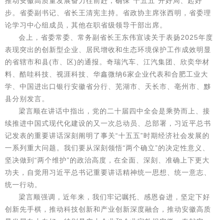
推动安徽高质量发展奋力往前赶，确保“十五五”开好局、起好
步。省委副书记、省长王清宪主持。省政协主席张西明，省委理
论学习中心组成员，其他在职省级领导干部出席。
会上，省委常委、常务副省长王东伟宣读关于表扬2025年度
表现突出的创新型企业、居民增收和生态环境保护工作成效明显
的省辖市和县(市、区)的通报。奇瑞汽车、江汽集团、欣奕华材
料、酷哇科技、视涯科技、华鑫微纳6家企业代表和合肥工业大
学、中国进出口银行安徽省分行、芜湖市、天长市、亳州市、黟
县分别发言。
梁言顺在讲话中指出，党的二十届四中全会是乘势而上、接
续推进中国式现代化建设的又一次总动员、总部署，习近平总书
记发表的重要讲话深刻阐明了事关“十五五”时期经济社会发展的
一系列重大问题。我们要从深刻领悟“两个确立”的决定性意义、
坚决做到“两个维护”的政治高度，在全面、深刻、准确上下更大
功夫，自觉用习近平总书记重要讲话精神统一思想、统一意志、
统一行动。
梁言顺强调，近年来，我们牢记嘱托、感恩奋进，坚定下好
创新先手棋，推动科技创新和产业创新深度融合，推动安徽高质