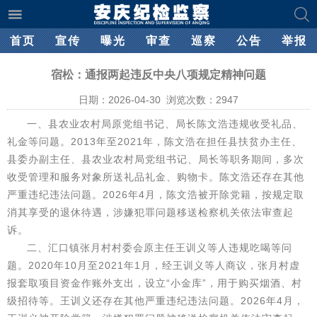
首页
宣传
曝光
审查
巡察
公告
举报
宿松：通报两起违反中央八项规定精神问题
日期：2026-04-30 浏览次数：
2947
一、县农业农村局原党组书记、局长陈文浩违规收受礼品、
礼金等问题。2013年至2021年，陈文浩在担任县扶贫办主任、
县委办副主任、县农业农村局党组书记、局长等职务期间，多次
收受管理和服务对象所送礼品礼金、购物卡。陈文浩还存在其他
严重违纪违法问题。2026年4月，陈文浩被开除党籍，按规定取
消其享受的退休待遇，涉嫌犯罪问题移送检察机关依法审查起
诉。
二、汇口镇张月村村委会原主任王训义等人违规吃喝等问
题。2020年10月至2021年1月，经王训义等人商议，张月村虚
报套取项目资金作账外支出，设立“小金库”，用于购买烟酒、村
级招待等。王训义还存在其他严重违纪违法问题。2026年4月，