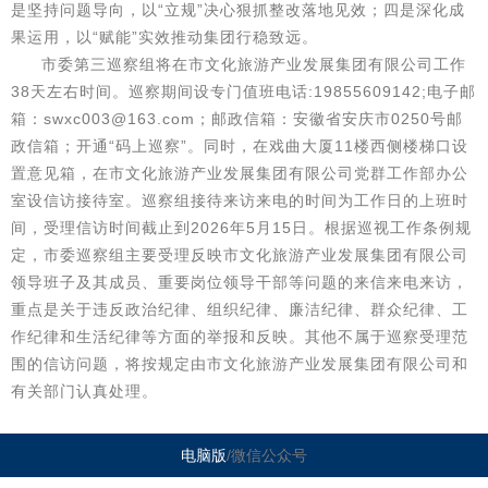
是坚持问题导向，以“立规”决心狠抓整改落地见效；四是深化成
果运用，以“赋能”实效推动集团行稳致远。
市委第三巡察组将在市文化旅游产业发展集团有限公司工作
38天左右时间。巡察期间设专门值班电话:19855609142;电子邮
箱：swxc003@163.com；邮政信箱：安徽省安庆市0250号邮
政信箱；开通“码上巡察”。同时，在戏曲大厦11楼西侧楼梯口设
置意见箱，在市文化旅游产业发展集团有限公司党群工作部办公
室设信访接待室。巡察组接待来访来电的时间为工作日的上班时
间，受理信访时间截止到2026年5月15日。根据巡视工作条例规
定，市委巡察组主要受理反映市文化旅游产业发展集团有限公司
领导班子及其成员、重要岗位领导干部等问题的来信来电来访，
重点是关于违反政治纪律、组织纪律、廉洁纪律、群众纪律、工
作纪律和生活纪律等方面的举报和反映。其他不属于巡察受理范
围的信访问题，将按规定由市文化旅游产业发展集团有限公司和
有关部门认真处理。
电脑版
/微信公众号