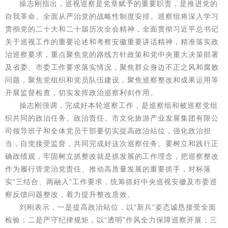
操志刚指出，巡视巡察是党章赋予的重要职责，是推进党的
自我革命、全面从严治党的战略性制度安排。巡察组将深入学习
贯彻党的二十大和二十届历次全会精神，全面贯彻习近平总书记
关于巡视工作的重要论述和考察安徽重要讲话精神，精准落实政
治巡察要求，重点聚焦党的路线方针政策和党中央重大决策部署
及省委、市委工作要求落实情况，聚焦群众身边不正之风和腐败
问题，聚焦党组织和党员队伍建设，聚焦巡察整改和成果运用等
开展监督检查，切实发挥政治巡察利剑作用。
操志刚强调，完成好本轮巡察工作，是巡察组和被巡察党组
织共同的政治任务、政治责任。市文化旅游产业发展集团有限公
司领导班子和全体党员干部要切实提高政治站位，强化政治担
当，自觉接受监督，共同完成好这次巡察任务。要树立和践行正
确政绩观，牢固树立抓整改就是抓发展的工作理念，把巡察整改
作为履行管党治党责任、推动高质量发展的重要抓手，对标落
实“三结合、两融入”工作要求，统筹抓好中央巡视安徽及市委巡
察反馈问题整改，着力提升整改质效。
刘刚表示，一是提高政治站位，以“新兵”姿态诚恳接受全面
检验；二是严守纪律规矩，以“透明”作风全力保障巡察开展；三