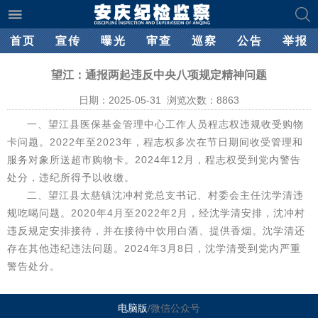
首页
宣传
曝光
审查
巡察
公告
举报
望江：通报两起违反中央八项规定精神问题
日期：2025-05-31 浏览次数：
8863
一、望江县医保基金管理中心工作人员程志权违规收受购物
卡问题。2022年至2023年，程志权多次在节日期间收受管理和
服务对象所送超市购物卡。2024年12月，程志权受到党内警告
处分，违纪所得予以收缴。
二、望江县太慈镇沈冲村党总支书记、村委会主任沈学清违
规吃喝问题。2020年4月至2022年2月，经沈学清安排，沈冲村
违反规定安排接待，并在接待中饮用白酒、提供香烟。沈学清还
存在其他违纪违法问题。2024年3月8日，沈学清受到党内严重
警告处分。
电脑版
/微信公众号