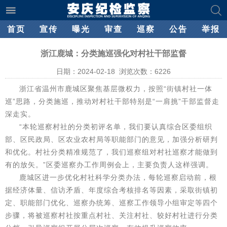
首页
宣传
曝光
审查
巡察
公告
举报
浙江鹿城：分类施巡强化对村社干部监督
日期：2024-02-18 浏览次数：
6226
浙江省温州市鹿城区聚焦基层微权力，按照“街镇村社一体
巡”思路，分类施巡，推动对村社干部特别是“一肩挑”干部监督走
深走实。
“本轮巡察村社的分类初评名单，我们要认真综合区委组织
部、区民政局、区农业农村局等职能部门的意见，加强分析研判
和优化。村社分类精准规范了，我们巡察组对村社巡察才能做到
有的放矢。”区委巡察办工作周例会上，主要负责人这样强调。
鹿城区进一步优化村社科学分类办法，每轮巡察启动前，根
据经济体量、信访矛盾、年度综合考核排名等因素，采取街镇初
定、职能部门优化、巡察办统筹、巡察工作领导小组审定等四个
步骤，将被巡察村社按重点村社、关注村社、较好村社进行分类