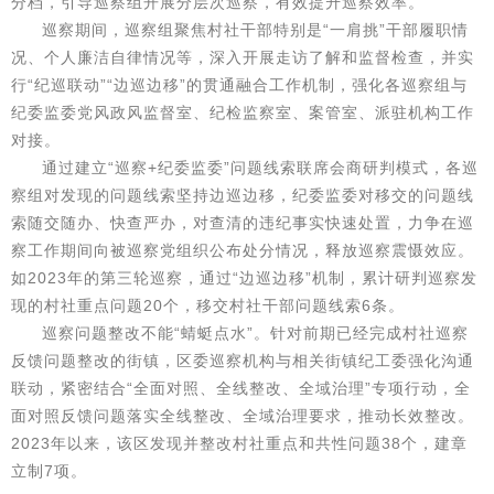
分档，引导巡察组开展分层次巡察，有效提升巡察效率。
巡察期间，巡察组聚焦村社干部特别是“一肩挑”干部履职情
况、个人廉洁自律情况等，深入开展走访了解和监督检查，并实
行“纪巡联动”“边巡边移”的贯通融合工作机制，强化各巡察组与
纪委监委党风政风监督室、纪检监察室、案管室、派驻机构工作
对接。
通过建立“巡察+纪委监委”问题线索联席会商研判模式，各巡
察组对发现的问题线索坚持边巡边移，纪委监委对移交的问题线
索随交随办、快查严办，对查清的违纪事实快速处置，力争在巡
察工作期间向被巡察党组织公布处分情况，释放巡察震慑效应。
如2023年的第三轮巡察，通过“边巡边移”机制，累计研判巡察发
现的村社重点问题20个，移交村社干部问题线索6条。
巡察问题整改不能“蜻蜓点水”。针对前期已经完成村社巡察
反馈问题整改的街镇，区委巡察机构与相关街镇纪工委强化沟通
联动，紧密结合“全面对照、全线整改、全域治理”专项行动，全
面对照反馈问题落实全线整改、全域治理要求，推动长效整改。
2023年以来，该区发现并整改村社重点和共性问题38个，建章
立制7项。