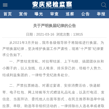
首页
宣传
曝光
审查
巡察
公告
举报
关于严明换届纪律的公告
日期：2021-03-16 浏览次数：
13815
从2021年3月开始，我市各级领导班子将陆续进行换届。为
严明换届纪律，坚决维护换届工作严肃性，现将“十严禁”纪律要
求公告如下。
一、严禁结党营私。对拉帮结派、上下勾联、搞团团伙伙和
小圈子的，以人划线、任人唯亲、排斥异己的，培植个人势力、
结成利益集团的，一律给予党纪政务处分。
二、严禁拉票贿选。对通过宴请、安排消费活动，快递邮
寄、电子红包、网上转账等方式赠送礼品礼金，以及打电话、发
信息、当面拜访、委托他人出面等形式，在民主推荐和选举中搞
拉票、串联、助选等非组织活动的，一律排除出人选名单或者取