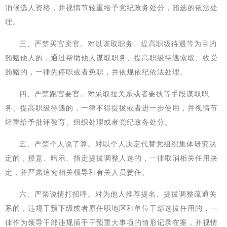
消候选人资格，并视情节轻重给予党纪政务处分，贿选的依法处
理。
三、严禁买官卖官。对以谋取职务、提高职级待遇等为目的
贿赂他人的，通过帮助他人谋取职务、提高职级待遇索取、收受
贿赂的，一律先停职或者免职，并依规依纪依法处理。
四、严禁跑官要官。对采取拉关系或者要挟等手段谋取职
务、提高职级待遇的，一律不得提拔或者进一步使用，并视情节
轻重给予批评教育、组织处理或者党纪政务处分。
五、严禁个人说了算。对以个人决定代替党组织集体研究决
定的，授意、暗示、指定提拔调整人选的，一律取消相关任用决
定，并严肃追究相关领导和有关人员责任。
六、严禁说情打招呼。对为他人推荐提名、提拔调整疏通关
系的，违规干预下级或者原任职地区和单位干部选拔任用的，一
律作为领导干部违规插手干预重大事项的情形记录在案，并视情