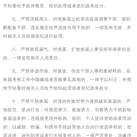
节轻重给予批评教育、组织处理或者党纪政务处分。
七、严禁违规用人。对借换届之机突击提拔调整干部、超职
数配备干部、违反规定程序选拔任用干部的，一律宣布无效，并
对相关人员依规依纪进行处理。
八、严禁跑风漏气。对泄露、扩散换届人事安排等保密信息
的，一律追究相关人员责任。
九、严禁弄虚作假。对篡改、伪造干部人事档案材料的，在
换届考察工作中隐瞒或者歪曲事实真相的，一律予以纠正，并视
情节轻重对相关人员给予组织处理或者党纪政务处分。
十、严禁干扰换届。对境内外敌对势力搅扰破坏换届的，严
加防范、坚决打击；对黑恶势力、家族势力、宗教势力干扰影响
换届选举的，违规接受境外机构、组织、个人提供资助或者培训
的，以威胁、欺骗、利诱等手段妨害他人自由行使选举权的，造
谣诽谤、诬告陷害或者打击报复他人的，一律严厉查处，涉嫌违